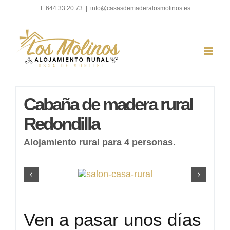
Saltar
T: 644 33 20 73
|
info@casasdemaderalosmolinos.es
al
contenido
Cabaña de madera rural
Redondilla
Alojamiento rural para 4 personas.
Ven a pasar unos días